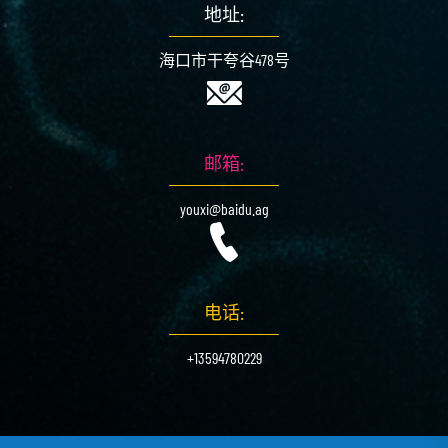
地址:
海口市干夸谷478号
邮箱:
youxi@baidu.ag
电话:
+13594780229