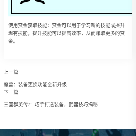
使用赏金获取技能：赏金可以用于学习新的技能或提升
现有技能，提升技能可以提高效率，从而赚取更多的赏
金。
上一篇
魔兽：装备更换功能全新升级
下一篇
三国群英传7：巧手打造装备，武器技巧揭秘