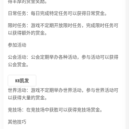
得丰厚的赏金奖励。
日常任务：每日完成特定任务可以获得日常赏金。
限时任务：游戏不定期开放限时任务，完成限时任务可
以获得额外的赏金。
参加活动
公会活动：公会定期举办各种活动，参与活动可以获得
公会赏金。
K8凯发
世界活动：游戏不定期举办世界活动，参与世界活动可
以获得大量的赏金。
竞技场：在竞技场中获胜可以获得竞技场赏金。
其他技巧