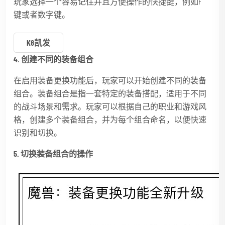
玩家选择一个容易记住并且方便操作的快捷键，例如F
键或者数字键。
K8凯发
4. 创建不同的装备组合
在启用装备更换功能后，玩家可以开始创建不同的装备
组合。装备组合是指一套特定的装备搭配，适用于不同
的战斗场景和需求。玩家可以根据自己的职业和游戏风
格，创建多个装备组合，并为每个组合命名，以便快速
识别和切换。
5. 切换装备组合的操作