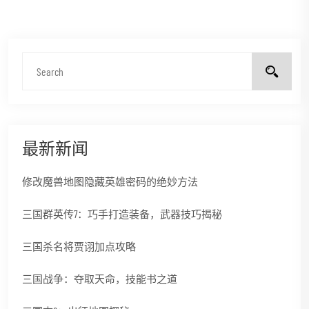
最新新闻
修改魔兽地图隐藏英雄密码的绝妙方法
三国群英传7：巧手打造装备，武器技巧揭秘
三国杀名将贾诩加点攻略
三国战争：夺取天命，技能书之道