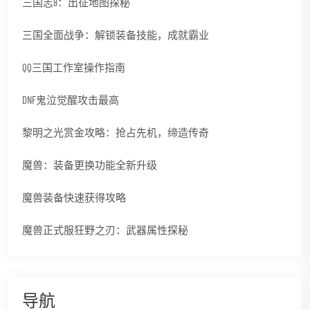
三国志8：出征地图探秘
三国全面战争：解锁装备技能，成就霸业
QQ三国工作室操作指南
DNF鬼泣觉醒攻击最高
黎明之光赏金攻略：抢占先机，缔造传奇
魔兽：装备更换功能全新升级
魔兽装备快速获得攻略
魔兽正式服狂野之刃：武器属性探秘
导航