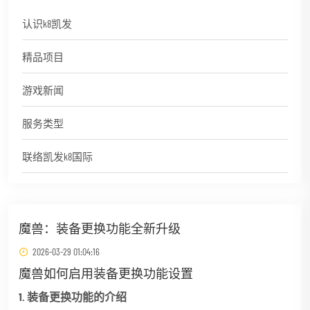
认识k8凯发
精品项目
游戏新闻
服务类型
联络凯发k8国际
魔兽：装备更换功能全新升级
2026-03-29 01:04:16
魔兽如何启用装备更换功能设置
1. 装备更换功能的介绍